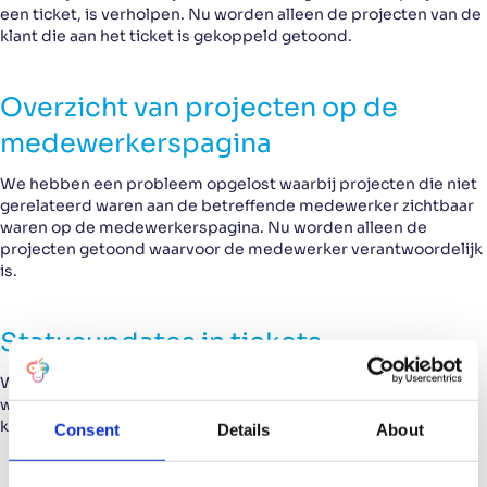
een ticket, is verholpen. Nu worden alleen de projecten van de
klant die aan het ticket is gekoppeld getoond.
Overzicht van projecten op de
medewerkerspagina
We hebben een probleem opgelost waarbij projecten die niet
gerelateerd waren aan de betreffende medewerker zichtbaar
waren op de medewerkerspagina. Nu worden alleen de
projecten getoond waarvoor de medewerker verantwoordelijk
is.
Statusupdates in tickets
We hebben de weergave van statusupdates verbeterd. Nu
wordt de nieuwe status “Open” direct weergegeven na het
klikken op de knop “Assign to me” in een ticket.
Consent
Details
About