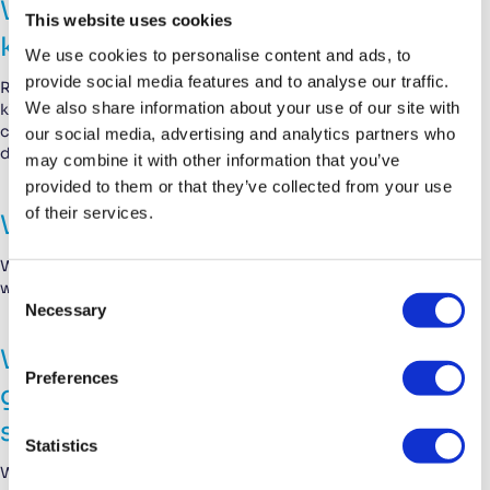
Weergave van reacties namens
This website uses cookies
klanten
We use cookies to personalise content and ads, to
provide social media features and to analyse our traffic.
Reacties die aan een ticket werden toegevoegd namens een
We also share information about your use of our site with
klant, werden aan de verkeerde kant van het
communicatieoverzicht getoond. Dit is gecorrigeerd en
our social media, advertising and analytics partners who
dergelijke reacties worden nu aan de rechterkant geplaatst.
may combine it with other information that you’ve
provided to them or that they’ve collected from your use
of their services.
Wijzigen van tijdregistraties
We hebben een bug opgelost die Maki liet crashen bij het
C
wijzigen van een tijdregistratie van een klant naar een project.
Necessary
o
n
Weergave van servicepartner
s
Preferences
groepen en medewerkers bij
e
n
statuswijzigingen
t
Statistics
S
We hebben een probleem opgelost waarbij servicepartner