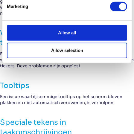
groepen en medewerkers niet zichtbaar waren bij het wijzigen
e
Marketing
van de ticketstatus naar “Put on hold”. Nu kunnen groepen en
l
medewerkers van de servicepartner geselecteerd worden.
e
c
t
Weergave van statuswijzigingen in
Allow all
i
tickets
o
Allow selection
n
Er waren problemen met de weergave van kopregels van
statuswijzigingen naar “Resolved”, “On hold” of “Assigned to” in
tickets. Deze problemen zijn opgelost.
Tooltips
Een issue waarbij sommige tooltips op het scherm bleven
plakken en niet automatisch verdwenen, is verholpen.
Speciale tekens in
taakomschrijvingen