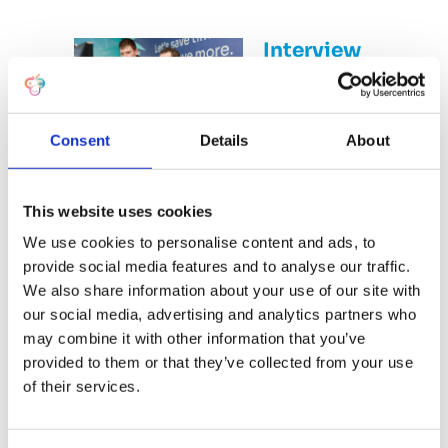
Interview
met
Marcel
Abu
Consent
Details
About
Samra
Marcel: Lead
This website uses cookies
developer van
Maki In het kort
We use cookies to personalise content and ads, to
Eerlijk gezegd
provide social media features and to analyse our traffic.
denk ik dat
We also share information about your use of our site with
Maki als
our social media, advertising and analytics partners who
platform
steeds breder
may combine it with other information that you’ve
zal worden
provided to them or that they’ve collected from your use
ingezet door
of their services.
mkb-
bedrijven. Ik
hoop dat Maki