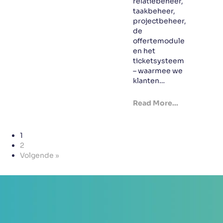
relatiebeheer,
taakbeheer,
projectbeheer,
de
offertemodule
en het
ticketsysteem
– waarmee we
klanten…
Read More...
1
2
Volgende »