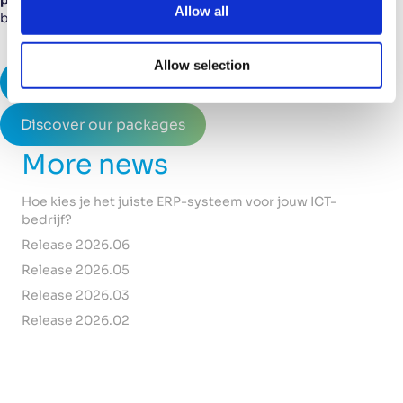
proefversie
en ontdek zelf wat Maki voor jouw organisatie kan
t
Allow all
betekenen.
i
o
Allow selection
n
Try Maki free for 30 days
Discover our packages
More news
Hoe kies je het juiste ERP-systeem voor jouw ICT-
bedrijf?
Release 2026.06
Release 2026.05
Release 2026.03
Release 2026.02