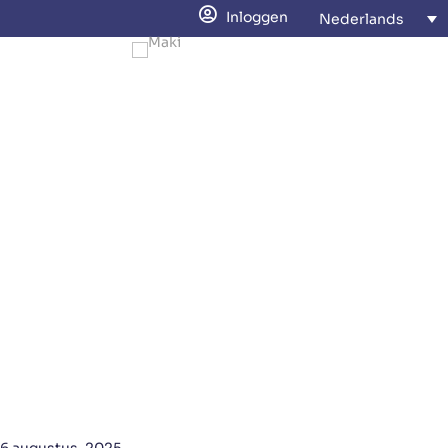
Inloggen
Nederlands
Waarom tijdregistratie vaak
fout gaat