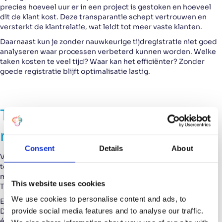
precies hoeveel uur er in een project is gestoken en hoeveel
dit de klant kost. Deze transparantie schept vertrouwen en
versterkt de klantrelatie, wat leidt tot meer vaste klanten.
Daarnaast kun je zonder nauwkeurige tijdregistratie niet goed
analyseren waar processen verbeterd kunnen worden. Welke
taken kosten te veel tijd? Waar kan het efficiënter? Zonder
goede registratie blijft optimalisatie lastig.
Tijdregistratie makkelijker
maken met een ERP-systeem
Consent
Details
About
Veel bedrijven proberen het probleem op te lossen met losse
tools, spreadsheets of apps. Helaas zorgt dat vaak juist voor
meer verwarring, fouten en demotivatie bij medewerkers.
This website uses cookies
Tijdregistratie blijft hierdoor een lastige en tijdrovende klus.
We use cookies to personalise content and ads, to
Een ERP-systeem kan tijdregistratie sterk vereenvoudigen.
provide social media features and to analyse our traffic.
Door projectadministratie en tijdregistratie te bundelen op
één centrale plek, voorkom je dubbel werk en verminder je