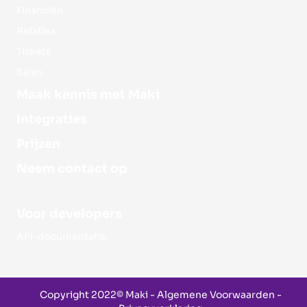
Financiën
Relaties
Tickets
Sales
Maak kennis met Maki
Integraties
Prijzen
Neem contact op
Voor developers
API-documentatie
Copyright 2022© Maki -
Algemene Voorwaarden
-