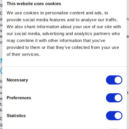
This website uses cookies
geschiedenis van Maki.
We use cookies to personalise content and ads, to
Door deze modernisering verloopt alle communicatie nu
asynchroon, waardoor bewerkingen gelijktijdig kunnen worden
provide social media features and to analyse our traffic.
uitgevoerd in plaats van stap voor stap. Dit resulteert in een
We also share information about your use of our site with
sneller en efficiënter systeem, met verbeterde performance
our social media, advertising and analytics partners who
en schaalbaarheid, en vormt een solide basis voor toekomstige
may combine it with other information that you’ve
ontwikkelingen.
provided to them or that they’ve collected from your use
of their services.
Meerdere kleinere verbeteringen
(2025.09 & 2025.10)
C
Necessary
o
In de september- en oktoberreleases zijn diverse kleinere
verbeteringen doorgevoerd die het dagelijks gebruik verder
n
verfijnen. De septemberrelease richtte zich vooral op overzicht
s
Preferences
en efficiëntie. Hyperlinks openen nu standaard in een nieuw
e
tabblad en taak- en projectnamen zijn samengevoegd in één
n
kolom, zodat informatie sneller toegankelijk is.
t
Statistics
De oktoberrelease lag meer op betrouwbaarheid en
S
gebruiksgemak. Facturen worden sindsdien gegenereerd via