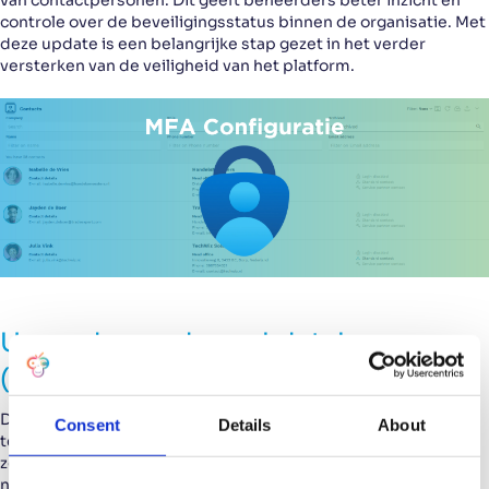
van contactpersonen. Dit geeft beheerders beter inzicht en
controle over de beveiligingsstatus binnen de organisatie. Met
deze update is een belangrijke stap gezet in het verder
versterken van de veiligheid van het platform.
Upgrade van de zoekdatabase
(2025.08)
De augustusrelease van 2025 stond volledig in het teken van
Consent
Details
About
techniek en performance. In deze release werd de
zoekdatabase Elasticsearch geüpgraded van versie 7.17.22
naar 9.1.2, een van de grootste technische wijzigingen in de