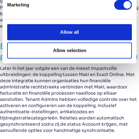
e
Syncfusion, creditcheck-rapporten zijn direct beschikbaar als
Marketing
PDF op de relatiekaart en gebruikers krijgen een waarschuwing
l
bij het verlaten van een pagina met niet-opgeslagen
e
wijzigingen. Deze verbeteringen verkleinen de kans op fouten
c
en dragen bij aan een consistentere gebruikerservaring.
t
Allow all
i
Exact Online-koppeling en
o
Allow selection
n
performanceverbeteringen (2025.11)
Later in het jaar volgde een van de meest impactvolle
uitbreidingen: de koppeling tussen Maki en Exact Online. Met
deze integratie kunnen organisaties hun financiële
administratie rechtstreeks verbinden met Maki, waardoor
facturatie en financiële processen naadloos op elkaar
aansluiten. Tenant Admins hebben volledige controle over het
activeren en configureren van de koppeling, inclusief
authenticatie-instellingen, artikelcodes en
tijdregistratiecategorieën. Relaties worden automatisch
gesynchroniseerd zodra zij de status Account krijgen, met
aanvullende opties voor handmatige synchronisatie.