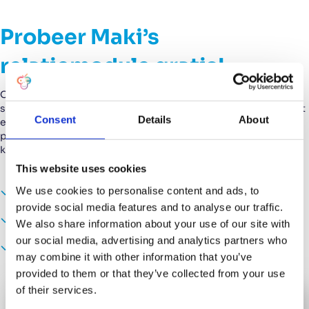
Probeer Maki’s
relatiemodule gratis!
Of je nu je
klantbeheer
wilt optimaliseren of een krachtiger
systeem nodig hebt, Maki's relatiemodule is de oplossing. Met
Consent
Details
About
een breed scala aan functies en de flexibiliteit om aan te
passen aan jouw unieke bedrijfsbehoeften, helpt Maki je om je
klantrelaties te versterken en je bedrijf te laten groeien.
This website uses cookies
We use cookies to personalise content and ads, to
Ken je klant
provide social media features and to analyse our traffic.
Actuele informatie
We also share information about your use of our site with
our social media, advertising and analytics partners who
Nieuwe verkoopkansen
may combine it with other information that you’ve
provided to them or that they’ve collected from your use
of their services.