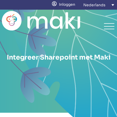
Inloggen
Nederlands
Integreer Sharepoint met Maki