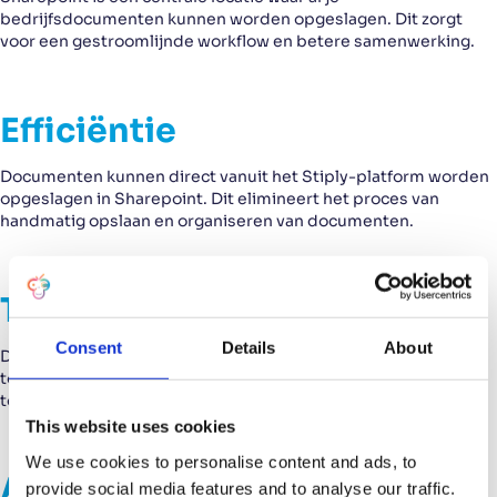
bedrijfsdocumenten kunnen worden opgeslagen. Dit zorgt
voor een gestroomlijnde workflow en betere samenwerking.
Efficiëntie
Documenten kunnen direct vanuit het Stiply-platform worden
opgeslagen in Sharepoint. Dit elimineert het proces van
handmatig opslaan en organiseren van documenten.
Toegankelijkheid
Consent
Details
About
Door documenten in Sharepoint op te slaan, zijn ze
toegankelijk voor alle medewerkers met de juiste
toegangsrechten, ongeacht hun locatie.
This website uses cookies
We use cookies to personalise content and ads, to
Alleen Stiply-documenten
provide social media features and to analyse our traffic.