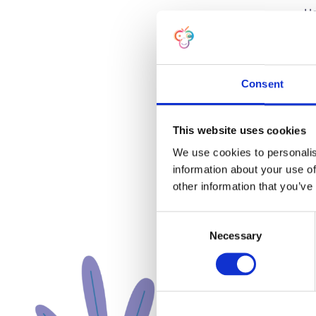
He
po
on
do
in
no
Consent
S
This website uses cookies
St
We use cookies to personalis
te
information about your use of
zij
other information that you’ve
V
C
Necessary
o
St
n
of
s
be
je
e
ge
n