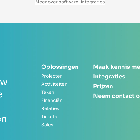
Meer over software-integraties
Oplossingen
Maak kennis me
Projecten
Integraties
uw
Activiteiten
Prijzen
e
Taken
Neem contact 
Financiën
Relaties
en
Tickets
Sales