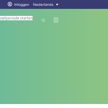
Inloggen
Nederlands
roefperiode starten