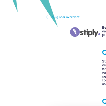
Terug naar overzicht
Be
ve
je
O
St
ve
do
ve
ge
zo
mo
O