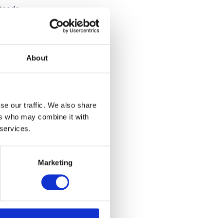
steeds
kheid. Met
 van
met een
vallen van de
About
n je documenten
se our traffic. We also share
 veilige handen
ers who may combine it with
 services.
Marketing
 contracten,
tig voor
 Stiply kun je
 je snel en