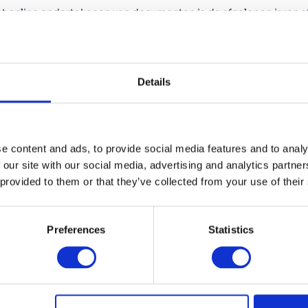
t online ondertekenen van documenten is de afgelopen jaren 
pulairder geworden vanwege het gemak en gebruiksvriendelij
line handtekeningplatforms zoals Stiply kan het ondertekenen
cumenten snel en gemakkelijk worden gedaan vanaf elke plek 
ternetverbinding. Dit bespaart je tijd en middelen door het weg
odzaak om documenten te printen, te versturen of te faxen.
Details
nel & Veilig
iply gebruikt encryptie om de privacy en vertrouwelijkheid va
e content and ads, to provide social media features and to analy
 waarborgen, dus je kunt erop vertrouwen dat je documenten in
 our site with our social media, advertising and analytics partn
n.
 provided to them or that they’ve collected from your use of their
oor Alle Formele Documenten
Preferences
Statistics
iply is ideaal voor alle soorten formele documenten, waaronder
fertes en andere overeenkomsten. Deze integratie is vooral nut
drijven die regelmatig handtekeningen moeten verzamelen. Met
 handtekeningverzamelproces stroomlijnen en ervoor zorgen dat
makkelijk de handtekeningen krijgt die je nodig hebt.
Online ondertekenen