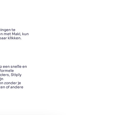
ningen te
en met Maki, kun
aar klikken.
op een snelle en
 formele
iers, Stiply
jn
en zonder je
ten of andere