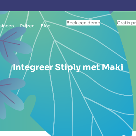
Boek een demo
Gratis p
singen
Prijzen
Blog
Integreer Stiply met Maki