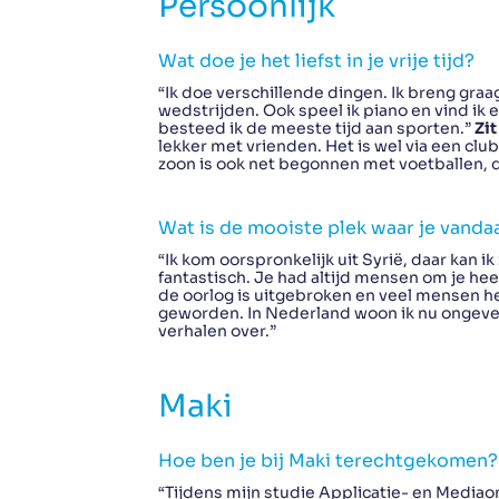
Persoonlijk
Wat doe je het liefst in je vrije tijd?
“Ik doe verschillende dingen. Ik breng graag 
wedstrijden. Ook speel ik piano en vind i
besteed ik de meeste tijd aan sporten.”
Zit
lekker met vrienden. Het is wel via een clu
zoon is ook net begonnen met voetballen, d
Wat is de mooiste plek waar je vand
“Ik kom oorspronkelijk uit Syrië, daar kan i
fantastisch. Je had altijd mensen om je hee
de oorlog is uitgebroken en veel mensen he
geworden. In Nederland woon ik nu ongeveer
verhalen over.”
Maki
Hoe ben je bij Maki terechtgekomen?
“Tijdens mijn studie Applicatie- en Mediao