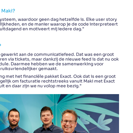
j Maki?
systeem, waardoor geen dag hetzelfde is. Elke user story
ijkheden, en de manier waarop je de code interpreteert
 uitdagend en motiveert mij iedere dag.”
?
we gewerkt aan de communicatiefeed. Dat was een groot
en via tickets, maar dankzij de nieuwe feed is dat nu ook
odule. Daarmee hebben we de samenwerking voor
bruiksvriendelijker gemaakt.
 met het financiële pakket Exact. Ook dat is een groot
elijk om facturatie rechtstreeks vanuit Maki met Exact
uit en daar zijn we nu volop mee bezig.”