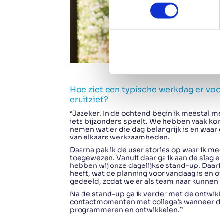
n
s
e
n
t
S
e
l
Hoe ziet een typische werkdag er voo
e
eruitziet?
c
“Jazeker. In de ochtend begin ik meestal me
t
iets bijzonders speelt. We hebben vaak ko
nemen wat er die dag belangrijk is en waar d
i
van elkaars werkzaamheden.
o
Daarna pak ik de user stories op waar ik me
n
toegewezen. Vanuit daar ga ik aan de slag 
hebben wij onze dagelijkse stand-up. Daari
heeft, wat de planning voor vandaag is en o
gedeeld, zodat we er als team naar kunnen 
Na de stand-up ga ik verder met de ontwikke
contactmomenten met collega’s wanneer dat
programmeren en ontwikkelen.”