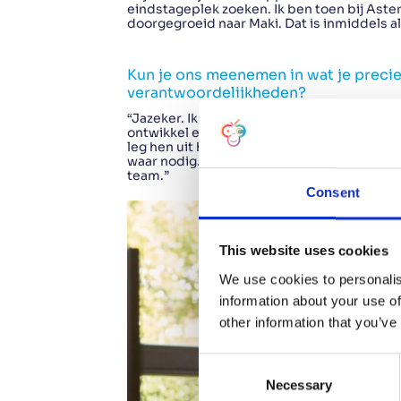
eindstageplek zoeken. Ik ben toen bij Aste
doorgegroeid naar Maki. Dat is inmiddels alw
Kun je ons meenemen in wat je precies
verantwoordelijkheden?
“Jazeker. Ik ben lead developer bij Maki. 
ontwikkel en ook meewerk aan het onderhoud
leg hen uit hoe wij bij Maki te werk gaan,
waar nodig. Het is mooi om kennis door te
team.”
Consent
This website uses cookies
We use cookies to personalis
information about your use of
other information that you’ve
C
Necessary
o