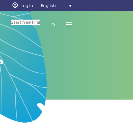
Log in
English
Start free trial
a