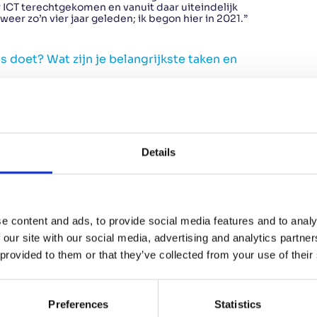
r ICT terechtgekomen en vanuit daar uiteindelijk
eer zo’n vier jaar geleden; ik begon hier in 2021.”
 doet? Wat zijn je belangrijkste taken en
Dat betekent dat ik samen met het team nieuwe features
 van het platform. Daarnaast begeleid ik stagiairs. Ik
 hoe de frontend en backend zijn opgebouwd en help hen
 geven en iemand echt wegwijs te maken binnen ons
Details
e content and ads, to provide social media features and to analy
 our site with our social media, advertising and analytics partn
 provided to them or that they’ve collected from your use of their
Preferences
Statistics